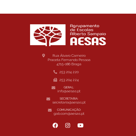
Rua Álvaro Carneiro
Praceta Fernando Pessoa
4715-086 Braga
253 204 220
253 204 224
GERAL:
info@aesas.pt
SECRETARIA:
secretaria@aesas.pt
COMUNICAÇÃO:
gab.com@aesas.pt