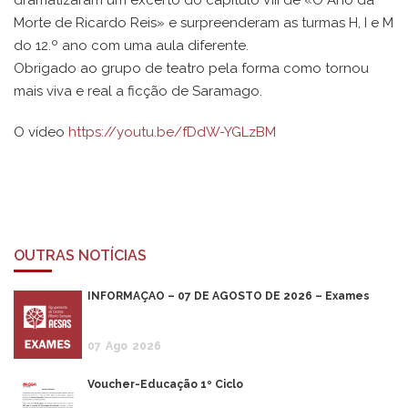
dramatizaram um excerto do capítulo VIII de «O Ano da
Morte de Ricardo Reis» e surpreenderam as turmas H, I e M
do 12.º ano com uma aula diferente.
Obrigado ao grupo de teatro pela forma como tornou
mais viva e real a ficção de Saramago.
O vídeo
https://youtu.be/fDdW-YGLzBM
OUTRAS NOTÍCIAS
INFORMAÇÃO – 07 DE AGOSTO DE 2026 – Exames
07
Ago
2026
Voucher-Educação 1º Ciclo