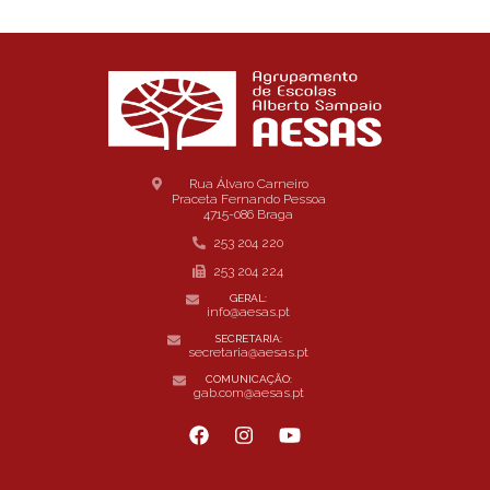
Rua Álvaro Carneiro
Praceta Fernando Pessoa
4715-086 Braga
253 204 220
253 204 224
GERAL:
info@aesas.pt
SECRETARIA:
secretaria@aesas.pt
COMUNICAÇÃO:
gab.com@aesas.pt