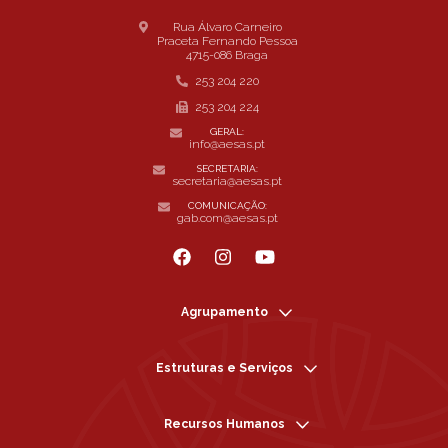
Rua Álvaro Carneiro
Praceta Fernando Pessoa
4715-086 Braga
253 204 220
253 204 224
GERAL:
info@aesas.pt
SECRETARIA:
secretaria@aesas.pt
COMUNICAÇÃO:
gab.com@aesas.pt
Agrupamento
Estruturas e Serviços
Recursos Humanos