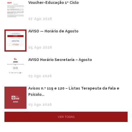
Voucher-Educação 1º Ciclo
07
Ago
2026
AVISO — Horário de Agosto
05
Ago
2026
AVISO Horário Secretaria – Agosto
03
Ago
2026
Avisos n.º 119 e 120 – Listas Terapeuta da Fala e
Psícolo...
03
Ago
2026
VER TODAS