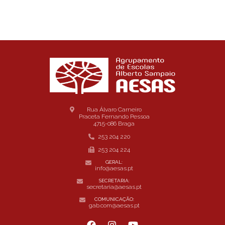
Rua Álvaro Carneiro
Praceta Fernando Pessoa
4715-086 Braga
253 204 220
253 204 224
GERAL:
info@aesas.pt
SECRETARIA:
secretaria@aesas.pt
COMUNICAÇÃO:
gab.com@aesas.pt