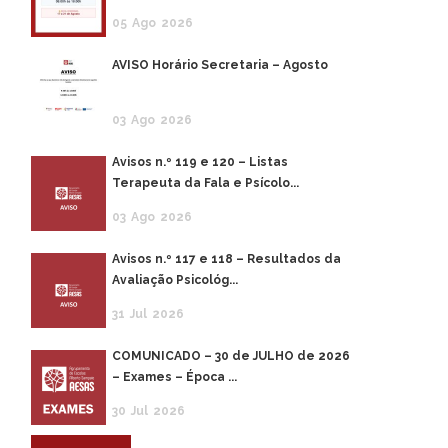
05
Ago
2026
AVISO Horário Secretaria – Agosto
03
Ago
2026
Avisos n.º 119 e 120 – Listas
Terapeuta da Fala e Psícolo...
03
Ago
2026
Avisos n.º 117 e 118 – Resultados da
Avaliação Psicológ...
31
Jul
2026
COMUNICADO – 30 de JULHO de 2026
– Exames – Época ...
30
Jul
2026