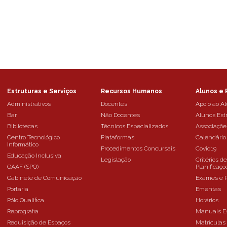
Estruturas e Serviços
Recursos Humanos
Alunos e 
Administrativos
Docentes
Apoio ao A
Bar
Não Docentes
Alunos Est
Bibliotecas
Técnicos Especializados
Associaçõe
Centro Tecnológico
Plataformas
Calendário
Informático
Procedimentos Concursais
Covid19
Educação Inclusiva
Legislação
Critérios d
GAAF (SPO)
Planificaçõ
Gabinete de Comunicação
Exames e 
Portaria
Ementas
Pólo Qualifica
Horários
Reprografia
Manuais E
Requisição de Espaços
Matrículas