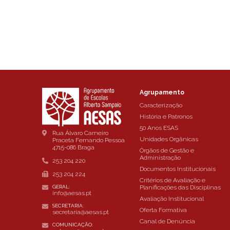
Agrupamento
Caracterização
História e Patronos
50 Anos ESAS
Rua Álvaro Carneiro
Unidades Orgânicas
Praceta Fernando Pessoa
4715-086 Braga
Órgãos de Gestão e
Administração
253 204 220
Documentos Institucionais
253 204 224
Critérios de Avaliação e
Planificações das Disciplinas
GERAL:
info@aesas.pt
Avaliação Institucional
SECRETARIA:
Oferta Formativa
secretaria@aesas.pt
Canal de Denúncia
COMUNICAÇÃO: