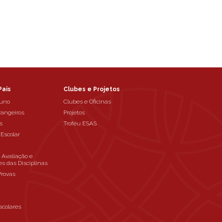
Pais
Clubes e Projetos
luno
Clubes e Oficinas
rangeiros
Projetos
s
Troféu ESAS
 Escolar
e Avaliação e
es das Disciplinas
Provas
scolares