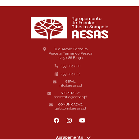
Rua Álvaro Carneiro
Praceta Fernando Pessoa
4715-086 Braga
253 204 220
253 204 224
GERAL:
info@aesas.pt
SECRETARIA:
secretaria@aesas.pt
COMUNICAÇÃO:
gab.com@aesas.pt
Agrupamento