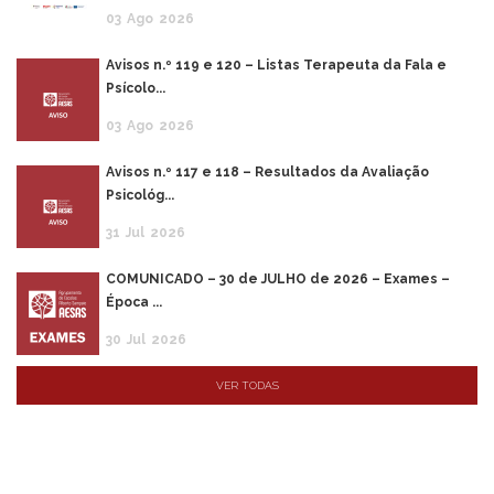
03
Ago
2026
Avisos n.º 119 e 120 – Listas Terapeuta da Fala e
Psícolo...
03
Ago
2026
Avisos n.º 117 e 118 – Resultados da Avaliação
Psicológ...
31
Jul
2026
COMUNICADO – 30 de JULHO de 2026 – Exames –
Época ...
30
Jul
2026
VER TODAS