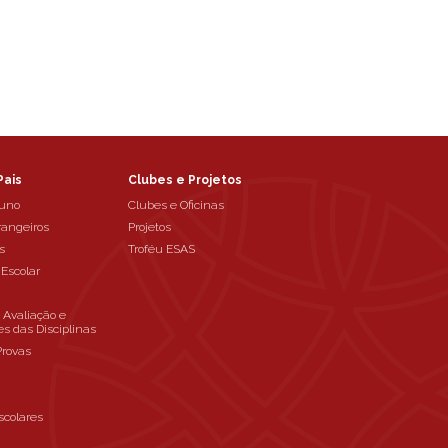
Pais
Clubes e Projetos
luno
Clubes e Oficinas
rangeiros
Projetos
s
Troféu ESAS
 Escolar
e Avaliação e
es das Disciplinas
Provas
scolares