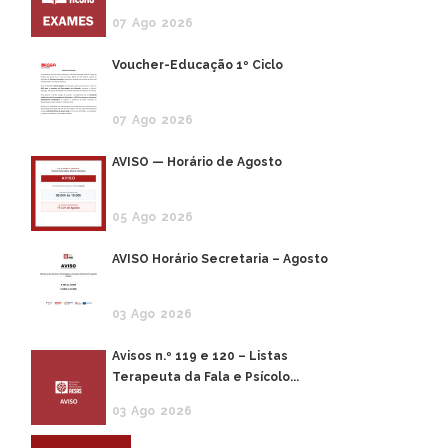
07
Ago
2026
Voucher-Educação 1º Ciclo
07
Ago
2026
AVISO — Horário de Agosto
05
Ago
2026
AVISO Horário Secretaria – Agosto
03
Ago
2026
Avisos n.º 119 e 120 – Listas
Terapeuta da Fala e Psícolo...
03
Ago
2026