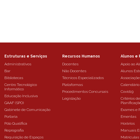
Estruturas e Serviços
Recursos Humanos
Alunos e 
Administrativos
Docentes
Apoio ao A
Bar
Não Docentes
Alunos Est
Bibliotecas
Técnicos Especializados
Associaçõe
Centro Tecnológico
Plataformas
Calendário
Informático
Procedimentos Concursais
Covid19
Educação Inclusiva
Legislação
Critérios d
GAAF (SPO)
Planificaçõ
Gabinete de Comunicação
Exames e 
Portaria
Ementas
Pólo Qualifica
Horários
Reprografia
Manuais E
Requisição de Espaços
Matrículas