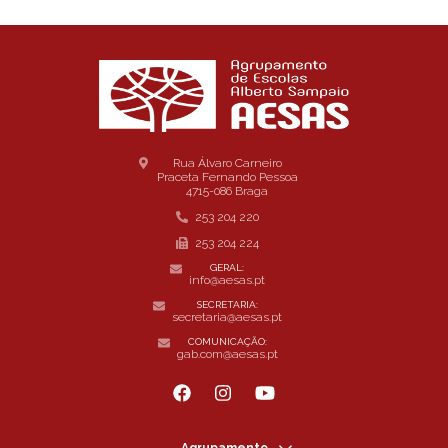
Rua Álvaro Carneiro
Praceta Fernando Pessoa
4715-086 Braga
253 204 220
253 204 224
GERAL:
info@aesas.pt
SECRETARIA:
secretaria@aesas.pt
COMUNICAÇÃO:
gab.com@aesas.pt
Agrupamento