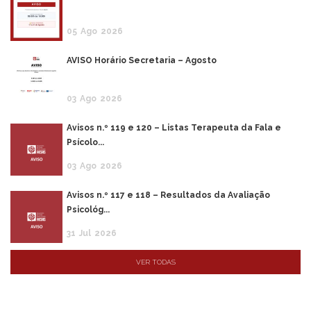
05
Ago
2026
AVISO Horário Secretaria – Agosto
03
Ago
2026
Avisos n.º 119 e 120 – Listas Terapeuta da Fala e
Psícolo...
03
Ago
2026
Avisos n.º 117 e 118 – Resultados da Avaliação
Psicológ...
31
Jul
2026
VER TODAS