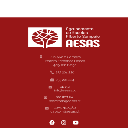
Rua Álvaro Carneiro
Praceta Fernando Pessoa
4715-086 Braga
253 204 220
253 204 224
GERAL:
info@aesas.pt
SECRETARIA:
secretaria@aesas.pt
COMUNICAÇÃO:
gab.com@aesas.pt